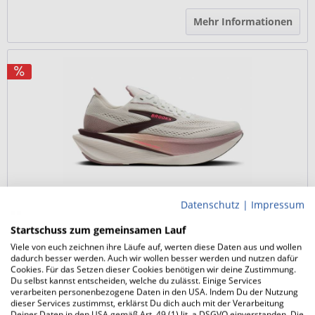
Mehr Informationen
Datenschutz
|
Impressum
BROOKS Hyperion Max 4 (Damen)
Startschuss zum gemeinsamen Lauf
dynamischer Tempotrainer
Viele von euch zeichnen ihre Läufe auf, werten diese Daten aus und wollen
SpeedVault Nylonplatte
dadurch besser werden. Auch wir wollen besser werden und nutzen dafür
DNA Gold & DNA Flash v2
Cookies. Für das Setzen dieser Cookies benötigen wir deine Zustimmung.
Du selbst kannst entscheiden, welche du zulässt. Einige Services
verarbeiten personenbezogene Daten in den USA. Indem Du der Nutzung
dieser Services zustimmst, erklärst Du dich auch mit der Verarbeitung
179,90 € *
Deiner Daten in den USA gemäß Art. 49 (1) lit. a DSGVO einverstanden. Die