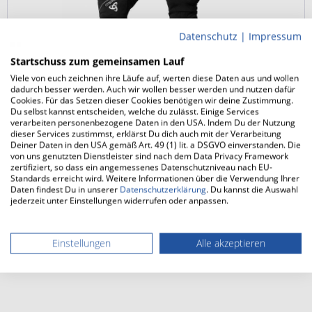
Datenschutz
|
Impressum
Startschuss zum gemeinsamen Lauf
Viele von euch zeichnen ihre Läufe auf, werten diese Daten aus und wollen
ODLO INTENSITY COVER SAFETY LIGHT
dadurch besser werden. Auch wir wollen besser werden und nutzen dafür
Handschuhe
Cookies. Für das Setzen dieser Cookies benötigen wir deine Zustimmung.
winddicht
Du selbst kannst entscheiden, welche du zulässt. Einige Services
Reflektierende Details
verarbeiten personenbezogene Daten in den USA. Indem Du der Nutzung
dieser Services zustimmst, erklärst Du dich auch mit der Verarbeitung
Touchscreen-kompatibel
Deiner Daten in den USA gemäß Art. 49 (1) lit. a DSGVO einverstanden. Die
von uns genutzten Dienstleister sind nach dem Data Privacy Framework
zertifiziert, so dass ein angemessenes Datenschutzniveau nach EU-
Standards erreicht wird. Weitere Informationen über die Verwendung Ihrer
29,90 € *
35,00 € *
Daten findest Du in unserer
Datenschutzerklärung
. Du kannst die Auswahl
jederzeit unter Einstellungen widerrufen oder anpassen.
Merken
Mehr Informationen
Einstellungen
Alle akzeptieren