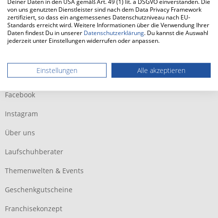
Deiner Daten in den USA gemäß Art. 49 (1) lit. a DSGVO einverstanden. Die
von uns genutzten Dienstleister sind nach dem Data Privacy Framework
zertifiziert, so dass ein angemessenes Datenschutzniveau nach EU-
Standards erreicht wird. Weitere Informationen über die Verwendung Ihrer
Service Hotline Onlineshop
Daten findest Du in unserer
Datenschutzerklärung
. Du kannst die Auswahl
jederzeit unter Einstellungen widerrufen oder anpassen.
Shop Service
Einstellungen
Alle akzeptieren
Informationen
Facebook
Instagram
Über uns
Laufschuhberater
Themenwelten & Events
Geschenkgutscheine
Franchisekonzept