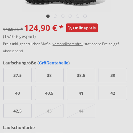
124,90 € *
Onlinepreis
140,00 € *
(15,10 € gespart)
Preis inkl. gesetzlicher MwSt.,
versandkostenfrei
; stationäre Preise ggf.
abweichend
Laufschuhgröße (
Größentabelle
)
37,5
38
38,5
39
40
40,5
41
42
42,5
43
44
Laufschuhfarbe