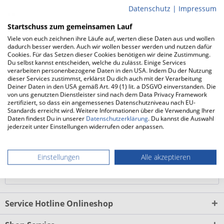
sehr gelungene Mischung aus Komfort, Stabilität und
Datenschutz
|
Impressum
Dämpfung an den Start.
Startschuss zum gemeinsamen Lauf
Viele von euch zeichnen ihre Läufe auf, werten diese Daten aus und wollen
Zwischensohle aus BioMoGo DNA
dadurch besser werden. Auch wir wollen besser werden und nutzen dafür
Cookies. Für das Setzen dieser Cookies benötigen wir deine Zustimmung.
Herzstück des BROOKS Zeal Walker (Damen)...
mehr
Du selbst kannst entscheiden, welche du zulässt. Einige Services
verarbeiten personenbezogene Daten in den USA. Indem Du der Nutzung
dieser Services zustimmst, erklärst Du dich auch mit der Verarbeitung
FAQ
Deiner Daten in den USA gemäß Art. 49 (1) lit. a DSGVO einverstanden. Die
von uns genutzten Dienstleister sind nach dem Data Privacy Framework
FAQs zum BROOKS Zeal Walker (Damen)
mehr
zertifiziert, so dass ein angemessenes Datenschutzniveau nach EU-
Standards erreicht wird. Weitere Informationen über die Verwendung Ihrer
Daten findest Du in unserer
Datenschutzerklärung
. Du kannst die Auswahl
Weitere Produktinfos vom Hersteller
jederzeit unter Einstellungen widerrufen oder anpassen.
Weitere Informationen zu BROOKS Zeal Walker (Damen)
mehr
Einstellungen
Alle akzeptieren
Laufsocken Damen
Service Hotline Onlineshop