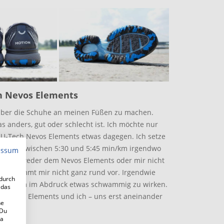
h Nevos Elements
 über die Schuhe an meinen Füßen zu machen.
 anders, gut oder schlecht ist. Ich möchte nur
U-Tech Nevos Elements etwas dagegen. Ich setze
ltempo zwischen 5:30 und 5:45 min/km irgendwo
essum
eint entweder dem Nevos Elements oder mir nicht
ung kommt mir nicht ganz rund vor. Irgendwie
adurch
stabil, um im Abdruck etwas schwammig zu wirken.
 das
N Nevos Elements und ich – uns erst aneinander
ne
 Du
 a