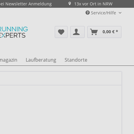
bei Newsletter Anmeldung
13x vor Ort in NRW
Service/Hilfe
0,00 € *
magazin
Laufberatung
Standorte