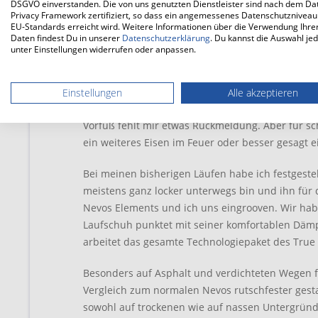
DSGVO einverstanden. Die von uns genutzten Dienstleister sind nach dem Da
Ich werde etwas langsamer und versuche, mehr 
Privacy Framework zertifiziert, so dass ein angemessenes Datenschutzniveau
Laufschuh und meiner Laufbewegung besser. Der
EU-Standards erreicht wird. Weitere Informationen über die Verwendung Ihre
Daten findest Du in unserer
Datenschutzerklärung
. Du kannst die Auswahl jed
geschmeidiger. Das wirkt auf mich flüssiger als z
unter Einstellungen widerrufen oder anpassen.
mein Wohlfühltempo ist das nicht.
Also werde ich wieder flotter, steigere langsam 
Einstellungen
Alle akzeptieren
passt ebenfalls besser in der Kombination „der
Vorfuß fehlt mir etwas Rückmeldung. Aber für s
ein weiteres Eisen im Feuer oder besser gesagt 
Bei meinen bisherigen Läufen habe ich festgest
meistens ganz locker unterwegs bin und ihn für 
Nevos Elements und ich uns eingrooven. Wir ha
Laufschuh punktet mit seiner komfortablen Dämp
arbeitet das gesamte Technologiepaket des Tru
Besonders auf Asphalt und verdichteten Wegen f
Vergleich zum normalen Nevos rutschfester gestal
sowohl auf trockenen wie auf nassen Untergründ