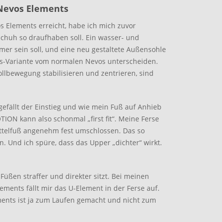
 Nevos Elements
 Elements erreicht, habe ich mich zuvor
schuh so draufhaben soll. Ein wasser- und
r sein soll, und eine neu gestaltete Außensohle
ts-Variante vom normalen Nevos unterscheiden.
llbewegung stabilisieren und zentrieren, sind
gefällt der Einstieg und wie mein Fuß auf Anhieb
ION kann also schonmal „first fit“. Meine Ferse
ttelfuß angenehm fest umschlossen. Das so
n. Und ich spüre, dass das Upper „dichter“ wirkt.
üßen straffer und direkter sitzt. Bei meinen
ents fällt mir das U-Element in der Ferse auf.
ents ist ja zum Laufen gemacht und nicht zum