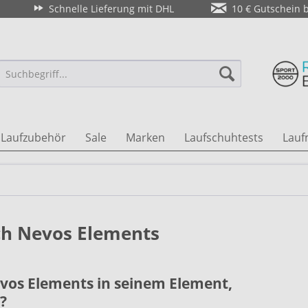
Schnelle Lieferung mit DHL
10 € Gutschein 
Laufzubehör
Sale
Marken
Laufschuhtests
Lauf
ch Nevos Elements
vos Elements in seinem Element,
?