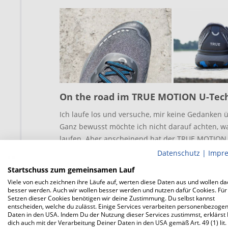
On the road im TRUE MOTION U-Tec
Ich laufe los und versuche, mir keine Gedanken
Ganz bewusst möchte ich nicht darauf achten, was
laufen. Aber anscheinend hat der TRUE MOTION 
grundsätzlich beim lockeren Laufen im Wohlfüh
Datenschutz
|
Impr
zwischen Rück- und Mittelfuß auf. Und dies sch
Startschuss zum gemeinsamen Lauf
so hundertprozentig zu passen. Die Abrollbeweg
Viele von euch zeichnen ihre Läufe auf, werten diese Daten aus und wollen d
kippelig beim Aufsatz, in der Standphase recht 
besser werden. Auch wir wollen besser werden und nutzen dafür Cookies. Für
Setzen dieser Cookies benötigen wir deine Zustimmung. Du selbst kannst
Ob sich das rausläuft? Ob wir – der TRUE MOTIO
entscheiden, welche du zulässt. Einige Services verarbeiten personenbezoge
gewöhnen müssen?
Daten in den USA. Indem Du der Nutzung dieser Services zustimmst, erklärst
dich auch mit der Verarbeitung Deiner Daten in den USA gemäß Art. 49 (1) lit.