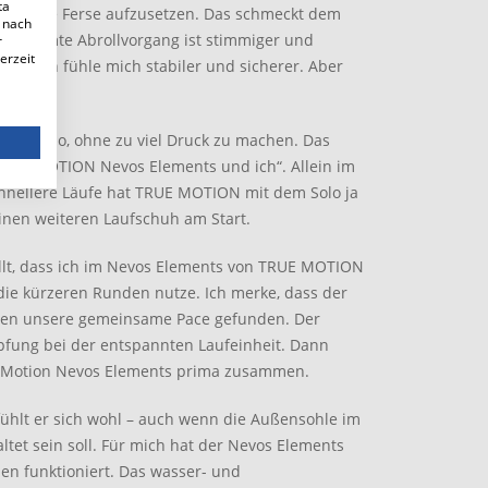
ta
über die Ferse aufzusetzen. Das schmeckt dem
 nach
 gesamte Abrollvorgang ist stimmiger und
r
erzeit
uvor. Ich fühle mich stabiler und sicherer. Aber
das Tempo, ohne zu viel Druck zu machen. Das
 TRUE MOTION Nevos Elements und ich“. Allein im
chnellere Läufe hat TRUE MOTION mit dem Solo ja
einen weiteren Laufschuh am Start.
ellt, dass ich im Nevos Elements von TRUE MOTION
die kürzeren Runden nutze. Ich merke, dass der
ben unsere gemeinsame Pace gefunden. Der
fung bei der entspannten Laufeinheit. Dann
e Motion Nevos Elements prima zusammen.
ühlt er sich wohl – auch wenn die Außensohle im
tet sein soll. Für mich hat der Nevos Elements
en funktioniert. Das wasser- und