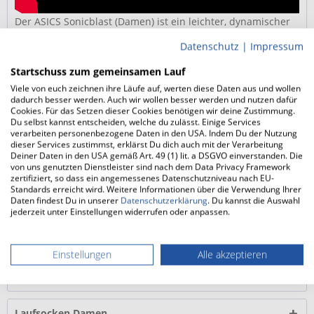
Der ASICS Sonicblast (Damen) ist ein leichter, dynamischer
Laufschuh, der genau dann glänzt, wenn es auf Tempo und
Datenschutz
|
Impressum
Komfort ankommt. Ob schnelle Tempoläufe oder dein
Startschuss zum gemeinsamen Lauf
tägliches Training: dieser Schuh bietet dir eine perfekte
Mischung aus reaktiver Dämpfung und effektivem Vortrieb.
Viele von euch zeichnen ihre Läufe auf, werten diese Daten aus und wollen
dadurch besser werden. Auch wir wollen besser werden und nutzen dafür
Mit modernster Technologie und durchdachtem Design
Cookies. Für das Setzen dieser Cookies benötigen wir deine Zustimmung.
unterstützt er dich dabei, deine Bestleistungen auf der
Du selbst kannst entscheiden, welche du zulässt. Einige Services
verarbeiten personenbezogene Daten in den USA. Indem Du der Nutzung
Straße zu erreichen.
dieser Services zustimmst, erklärst Du dich auch mit der Verarbeitung
Deiner Daten in den USA gemäß Art. 49 (1) lit. a DSGVO einverstanden. Die
von uns genutzten Dienstleister sind nach dem Data Privacy Framework
Leichtes und atmungsaktives Obermaterial
zertifiziert, so dass ein angemessenes Datenschutzniveau nach EU-
Standards erreicht wird. Weitere Informationen über die Verwendung Ihrer
für optimalen Komfort
Daten findest Du in unserer
Datenschutzerklärung
. Du kannst die Auswahl
jederzeit unter Einstellungen widerrufen oder anpassen.
Das...
mehr
Einstellungen
Alle akzeptieren
FAQ
FAQs zum ASICS Sonicblast (Damen)
mehr
Laufsocken Damen