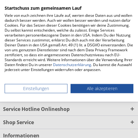
Startschuss zum gemeinsamen Lauf
ENDA fertigt die Zwischensohle des Lapatet (Damen) aus
Viele von euch zeichnen ihre Läufe auf, werten diese Daten aus und wollen
EVA-Schaum. Das Material verleiht dem neutralen
dadurch besser werden. Auch wir wollen besser werden und nutzen dafür
Laufschuh einen guten Gesamtkomfort....
mehr
Cookies. Für das Setzen dieser Cookies benötigen wir deine Zustimmung.
Du selbst kannst entscheiden, welche du zulässt. Einige Services
verarbeiten personenbezogene Daten in den USA. Indem Du der Nutzung
dieser Services zustimmst, erklärst Du dich auch mit der Verarbeitung
Test
Deiner Daten in den USA gemäß Art. 49 (1) lit. a DSGVO einverstanden. Die
von uns genutzten Dienstleister sind nach dem Data Privacy Framework
Unser Test zum ENDA Lapatet (Damen)
mehr
zertifiziert, so dass ein angemessenes Datenschutzniveau nach EU-
Standards erreicht wird. Weitere Informationen über die Verwendung Ihrer
Daten findest Du in unserer
Datenschutzerklärung
. Du kannst die Auswahl
FAQ
jederzeit unter Einstellungen widerrufen oder anpassen.
FAQs zum ENDA Lapatet (Damen)
mehr
Einstellungen
Alle akzeptieren
Laufsocken Damen
Service Hotline Onlineshop
Shop Service
Informationen