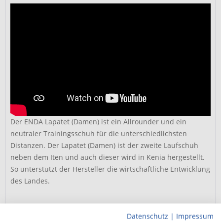
Der ENDA Lapatet (Damen) ist ein Allrounder und ein
neutraler Trainingsschuh für die unterschiedlichsten
Distanzen. Der Lapatet (Damen) ist der zweite Laufschuh
neben dem Iten und auch dieser wird in Kenia hergestellt.
So unterstützt der Hersteller die wirtschaftliche Entwicklung
des Landes.
Komfortabel Laufen im ENDA Lapatet
Datenschutz
|
Impressum
(Damen)