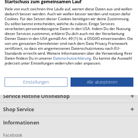
Carbon-Härte
Startschuss zum gemeinsamen Lauf
RapidRoll Rocker Geometrie...
mehr
Viele von euch zeichnen ihre Läufe auf, werten diese Daten aus und wollen
dadurch besser werden. Auch wir wollen besser werden und nutzen dafür
Cookies. Für das Setzen dieser Cookies benötigen wir deine Zustimmung.
FAQ
Du selbst kannst entscheiden, welche du zulässt. Einige Services
verarbeiten personenbezogene Daten in den USA. Indem Du der Nutzung
FAQs zum BROOKS Hyperion Max 4 (Herren)
mehr
dieser Services zustimmst, erklärst Du dich auch mit der Verarbeitung
Deiner Daten in den USA gemäß Art. 49 (1) lit. a DSGVO einverstanden. Die
von uns genutzten Dienstleister sind nach dem Data Privacy Framework
Weitere Produktinfos vom Hersteller
zertifiziert, so dass ein angemessenes Datenschutzniveau nach EU-
Standards erreicht wird. Weitere Informationen über die Verwendung Ihrer
Weitere Informationen zu BROOKS Hyperion Max 4 (Herren)
Daten findest Du in unserer
Datenschutzerklärung
. Du kannst die Auswahl
mehr
jederzeit unter Einstellungen widerrufen oder anpassen.
Laufsocken Herren
Einstellungen
Alle akzeptieren
Service Hotline Onlineshop
Shop Service
Informationen
Facebook