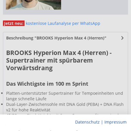
Jetzt neu:
kostenlose Laufanalyse per WhatsApp
Beschreibung "BROOKS Hyperion Max 4 (Herren)"
BROOKS Hyperion Max 4 (Herren) -
Supertrainer mit spürbarem
Vorwärtsdrang
Das Wichtigste im 100 m Sprint
Platten-unterstützter Supertrainer für Tempoeinheiten und
lange schnelle Läufe
Dual-Layer-Zwischensohle mit DNA Gold (PEBA) + DNA Flash
v2 für hohe Reaktivität
45/39 mm Stack Height mit 6 mm Sprengung für maximalen,
effizienten Aufbau
Datenschutz
|
Impressum
SpeedVault Nylon-Platte für spürbaren Vortrieb ohne