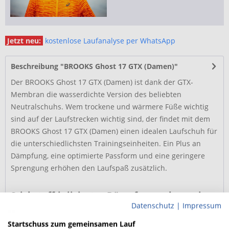
Jetzt neu:
kostenlose Laufanalyse per WhatsApp
Beschreibung "BROOKS Ghost 17 GTX (Damen)"
Der BROOKS Ghost 17 GTX (Damen) ist dank der GTX-
Membran die wasserdichte Version des beliebten
Neutralschuhs. Wem trockene und wärmere Füße wichtig
sind auf der Laufstrecken wichtig sind, der findet mit dem
BROOKS Ghost 17 GTX (Damen) einen idealen Laufschuh für
die unterschiedlichsten Trainingseinheiten. Ein Plus an
Dämpfung, eine optimierte Passform und eine geringere
Sprengung erhöhen den Laufspaß zusätzlich.
Stickstoff-injizierter Dämpfungsschaum im
Datenschutz
|
Impressum
BROOKS Ghost 17 GTX
Startschuss zum gemeinsamen Lauf
...
mehr