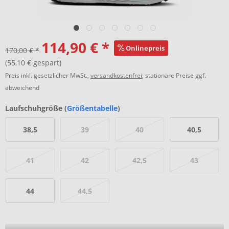
114,90 € *
Onlinepreis
170,00 € *
(55,10 € gespart)
Preis inkl. gesetzlicher MwSt.,
versandkostenfrei
; stationäre Preise ggf.
abweichend
Laufschuhgröße (
Größentabelle
)
38,5
39
40
40,5
41
42
42,5
43
44
44,5