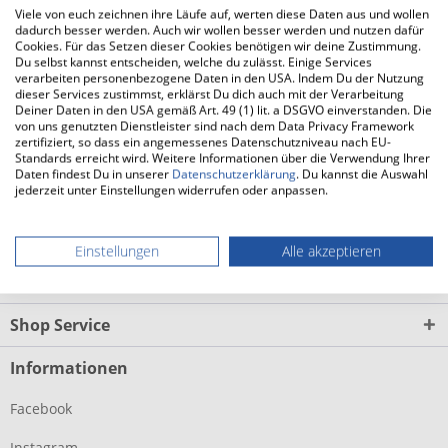
Viele von euch zeichnen ihre Läufe auf, werten diese Daten aus und wollen
dadurch besser werden. Auch wir wollen besser werden und nutzen dafür
FAQ
Cookies. Für das Setzen dieser Cookies benötigen wir deine Zustimmung.
Du selbst kannst entscheiden, welche du zulässt. Einige Services
FAQs zum BROOKS Ghost 17 GTX (Damen)
mehr
verarbeiten personenbezogene Daten in den USA. Indem Du der Nutzung
dieser Services zustimmst, erklärst Du dich auch mit der Verarbeitung
Deiner Daten in den USA gemäß Art. 49 (1) lit. a DSGVO einverstanden. Die
Weitere Produktinfos vom Hersteller
von uns genutzten Dienstleister sind nach dem Data Privacy Framework
zertifiziert, so dass ein angemessenes Datenschutzniveau nach EU-
Weitere Informationen zu BROOKS Ghost 17 GTX (Damen)
Standards erreicht wird. Weitere Informationen über die Verwendung Ihrer
mehr
Daten findest Du in unserer
Datenschutzerklärung
. Du kannst die Auswahl
jederzeit unter Einstellungen widerrufen oder anpassen.
Laufsocken Damen
Einstellungen
Alle akzeptieren
Service Hotline Onlineshop
Shop Service
Informationen
Facebook
Instagram