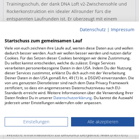
Trainingsschuh, der dank DNA Loft v2-Zwischensohle und
Rockerkonstruktion ein idealer Allrounder fürs die
entspannten Laufrunden ist. Er überzeugt mit einem
geschmeidigen Abrollverhalten, komfortabler Passform und
Datenschutz
|
Impressum
moderater Dämpfung.
Startschuss zum gemeinsamen Lauf
Viele von euch zeichnen ihre Läufe auf, werten diese Daten aus und wollen
Zwischensohle mit DNA Loft v2-Schaum und
dadurch besser werden. Auch wir wollen besser werden und nutzen dafür
GlideRoll-Aufbau
Cookies. Für das Setzen dieser Cookies benötigen wir deine Zustimmung.
Du selbst kannst entscheiden, welche du zulässt. Einige Services
verarbeiten personenbezogene Daten in den USA. Indem Du der Nutzung
Der in der Zwischensohle genutzte DNA Loft v2-
dieser Services zustimmst, erklärst Du dich auch mit der Verarbeitung
Dämpfungsschaum hat sich bereits in anderen Modellen
Deiner Daten in den USA gemäß Art. 49 (1) lit. a DSGVO einverstanden. Die
von uns genutzten Dienstleister sind nach dem Data Privacy Framework
bewiesen. Der BROOKS Defyance Max...
mehr
zertifiziert, so dass ein angemessenes Datenschutzniveau nach EU-
Standards erreicht wird. Weitere Informationen über die Verwendung Ihrer
Daten findest Du in unserer
Datenschutzerklärung
. Du kannst die Auswahl
FAQ
jederzeit unter Einstellungen widerrufen oder anpassen.
FAQs zum BROOKS Defyance Max (Herren)
mehr
Einstellungen
Alle akzeptieren
Weitere Produktinfos vom Hersteller
Weitere Informationen zu BROOKS Defyance Max (Herren)