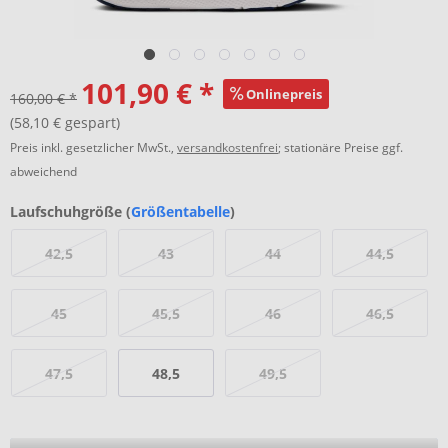
101,90 € *
Onlinepreis
160,00 € *
(58,10 € gespart)
Preis inkl. gesetzlicher MwSt.,
versandkostenfrei
; stationäre Preise ggf.
abweichend
Laufschuhgröße (
Größentabelle
)
42,5
43
44
44,5
45
45,5
46
46,5
47,5
48,5
49,5