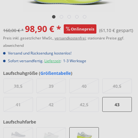
98,90 € *
Onlinepreis
160,00 € *
(61,10 € gespart)
Preis inkl. gesetzlicher MwSt.,
versandkostenfrei
; stationäre Preise ggf.
abweichend
Versand und Rücksendung kostenlos!
Sofort versandfertig.
Lieferzeit
: 1-3 Werktage
Laufschuhgröße (
Größentabelle
)
38,5
39
40
40,5
41
42
42,5
43
Laufschuhfarbe