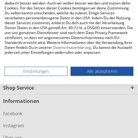
Auf der Innenseite des Mittelfußbereiches kommt beim
dadurch besser werden. Auch wir wollen besser werden und nutzen dafür
SAUCONY Omni 22 (Damen) ein fester aufgeschäumtes
Cookies. Für das Setzen dieser Cookies benötigen wir deine Zustimmung.
Du selbst kannst entscheiden, welche du zulässt. Einige Services
Material...
mehr
verarbeiten personenbezogene Daten in den USA. Indem Du der Nutzung
dieser Services zustimmst, erklärst Du dich auch mit der Verarbeitung
Deiner Daten in den USA gemäß Art. 49 (1) lit. a DSGVO einverstanden. Die
FAQ
von uns genutzten Dienstleister sind nach dem Data Privacy Framework
zertifiziert, so dass ein angemessenes Datenschutzniveau nach EU-
FAQs zum SAUCONY Omni 22 (Damen)
mehr
Standards erreicht wird. Weitere Informationen über die Verwendung Ihrer
Daten findest Du in unserer
Datenschutzerklärung
. Du kannst die Auswahl
jederzeit unter Einstellungen widerrufen oder anpassen.
Laufsocken Damen
Einstellungen
Alle akzeptieren
Service Hotline Onlineshop
Shop Service
Informationen
Facebook
Instagram
Über uns