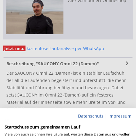
Alex vom bunert Onlineshop
Jetzt neu:
kostenlose Laufanalyse per WhatsApp
Beschreibung "SAUCONY Omni 22 (Damen)"
Der SAUCONY Omni 22 (Damen) ist ein stabiler Laufschuh,
der all die Laufenden begeistert und unterstützt, die mehr
Stabilität und Führung benötigen und bevorzugen. Dabei
setzt SAUCONY im Omni 22 (Damen) auf ein festeres
Material auf der Innenseite sowie mehr Breite im Vor- und
Rückfußbereich, um mehr Support zu geben.
Datenschutz
|
Impressum
Stabilität und Führung bei jedem Laufschritt
Startschuss zum gemeinsamen Lauf
Viele von euch zeichnen ihre Läufe auf, werten diese Daten aus und wollen