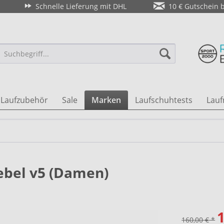
Schnelle Lieferung mit DHL
10 € Gutschein 
Laufzubehör
Sale
Marken
Laufschuhtests
Lauf
ebel v5 (Damen)
1
160,00 € *