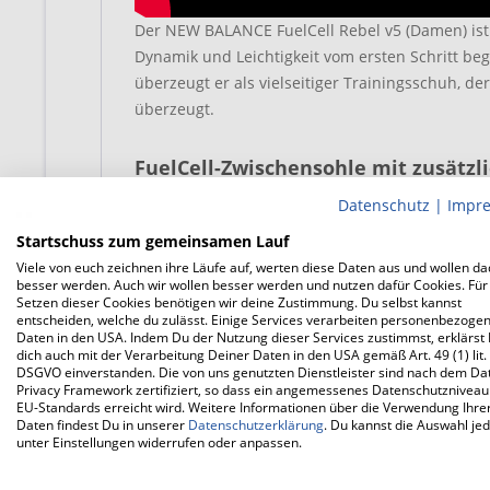
Der NEW BALANCE FuelCell Rebel v5 (Damen) ist ei
Dynamik und Leichtigkeit vom ersten Schritt bege
überzeugt er als vielseitiger Trainingsschuh, d
überzeugt.
FuelCell-Zwischensohle mit zusätz
Datenschutz
|
Impr
In der Zwischensohle des NEW BALANCE FuelCel
BALANCE auf seine FuelCell-Technologie, die ei
Startschuss zum gemeinsamen Lauf
Dämpfungseigenschaften und geringem Gewicht 
Viele von euch zeichnen ihre Läufe auf, werten diese Daten aus und wollen d
return bekommt sie zudem einen PEBA-Anteil s
besser werden. Auch wir wollen besser werden und nutzen dafür Cookies. Für
Setzen dieser Cookies benötigen wir deine Zustimmung. Du selbst kannst
FuelCell Rebel v5 (Damen) ein noch responsiver
entscheiden, welche du zulässt. Einige Services verarbeiten personenbezoge
erhöhen. Hier passt auch die neue Gestaltung d
Daten in den USA. Indem Du der Nutzung dieser Services zustimmst, erklärst
dich auch mit der Verarbeitung Deiner Daten in den USA gemäß Art. 49 (1) lit.
hervorragend, da sie ein Tempoerhöhung zu eine
DSGVO einverstanden. Die von uns genutzten Dienstleister sind nach dem Da
Privacy Framework zertifiziert, so dass ein angemessenes Datenschutzniveau
EU-Standards erreicht wird. Weitere Informationen über die Verwendung Ihre
Updates auch im Obermaterial des 
Daten findest Du in unserer
Datenschutzerklärung
. Du kannst die Auswahl jed
unter Einstellungen widerrufen oder anpassen.
Das atmungsaktive Upper des NEW BALANCE Fuel
mit seinem geringen Gewicht. Das FANTOMFIT-O