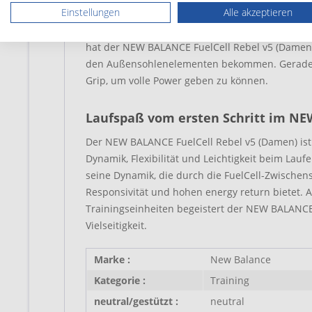
Einstellungen
Alle akzeptieren
diesen einzuengen. Ein gepolsterter Fersenber
für einen hohen Tragekomfort. Damit du deine vo
hat der NEW BALANCE FuelCell Rebel v5 (Damen)
den Außensohlenelementen bekommen. Gerade 
Grip, um volle Power geben zu können.
Laufspaß vom ersten Schritt im NE
Der NEW BALANCE FuelCell Rebel v5 (Damen) ist 
Dynamik, Flexibilität und Leichtigkeit beim Laufe
seine Dynamik, die durch die FuelCell-Zwischens
Responsivität und hohen energy return bietet. 
Trainingseinheiten begeistert der NEW BALANCE 
Vielseitigkeit.
Marke :
New Balance
Kategorie :
Training
neutral/gestützt :
neutral