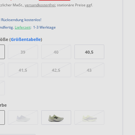
etzlicher MwSt.,
versandkostenfrei
; stationäre Preise ggf.
 Rücksendung kostenlos!
ndfertig.
Lieferzeit
: 1-3 Werktage
öße (
Größentabelle
)
39
40
40,5
41,5
42,5
43
rbe