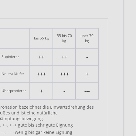
55 bis 70
über 70
bis 55 kg
kg
kg
++
++
-
Supinierer
+++
+++
+
Neutralläufer
+
-
---
Überpronierer
Pronation bezeichnet die Einwärtsdrehung des
ußes und ist eine natürliche
Dämpfungsbewegung.
, ++, +++ gute bis sehr gute Eignung
, --, - - - wenig bis gar keine Eignung