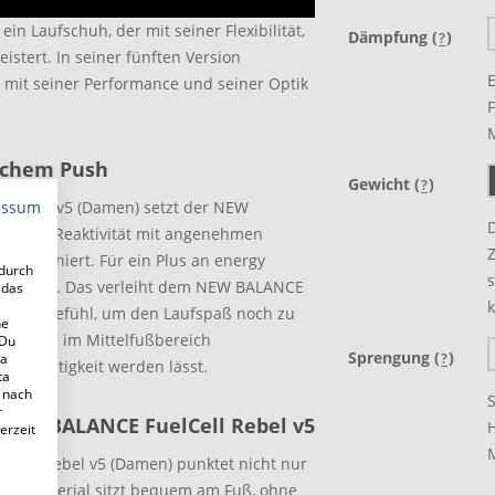
n Laufschuh, der mit seiner Flexibilität,
Dämpfung (
)
?
istert. In seiner fünften Version
E
er mit seiner Performance und seiner Optik
F
lichem Push
Gewicht (
)
?
essum
l Rebel v5 (Damen) setzt der NEW
D
ne hohe Reaktivität mit angenehmen
kombiniert. Für ein Plus an energy
adurch
s
pendiert. Das verleiht dem NEW BALANCE
 das
es Laufgefühl, um den Laufspaß noch zu
ne
er Sohle im Mittelfußbereich
 Du
Sprengung (
)
?
 a
r Leichtigkeit werden lässt.
ta
 nach
r
NEW BALANCE FuelCell Rebel v5
erzeit
M
Cell Rebel v5 (Damen) punktet nicht nur
bermaterial sitzt bequem am Fuß, ohne