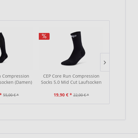
n Compression
CEP Core Run Compression
CEP Core R
fsocken (Damen)
Socks 5.0 Mid Cut Laufsocken
Socks 5.0 Lo
(Damen)
(D
*
19,90 € *
17,90 €
55,00 € *
22,00 € *