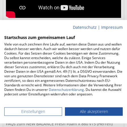
Datenschutz
|
Impressum
NEW BALANCE Fresh Foam X 860 v15
(Herren) - Stabilität trifft auf
Startschuss zum gemeinsamen Lauf
maximalen Dämpfungskomfort
Viele von euch zeichnen ihre Läufe auf, werten diese Daten aus und wollen
dadurch besser werden. Auch wir wollen besser werden und nutzen dafür
Cookies. Für das Setzen dieser Cookies benötigen wir deine Zustimmung.
Du selbst kannst entscheiden, welche du zulässt. Einige Services
Das Wichtigste im 100 m Sprint
verarbeiten personenbezogene Daten in den USA. Indem Du der Nutzung
dieser Services zustimmst, erklärst Du dich auch mit der Verarbeitung
Stabilität:Innovative Stability Plane Technologie nutzt eine
Deiner Daten in den USA gemäß Art. 49 (1) lit. a DSGVO einverstanden. Die
breitere Basis und erhöhte Seitenwände zur Führung des
von uns genutzten Dienstleister sind nach dem Data Privacy Framework
Schritts.
zertifiziert, so dass ein angemessenes Datenschutzniveau nach EU-
Dämpfung:Dual-layered Fresh Foam X Zwischensohle für
Standards erreicht wird. Weitere Informationen über die Verwendung Ihrer
Daten findest Du in unserer
Datenschutzerklärung
. Du kannst die Auswahl
weiche Landungen und zuverlässigen Support.
jederzeit unter Einstellungen widerrufen oder anpassen.
Abrollverhalten:Die Rocker-Konstruktion unterstützt die
Vorwärtsbewegung für geschmeidige...
mehr
Einstellungen
Alle akzeptieren
FAQ
FAQs zum NEW BALANCE Fresh Foam X 860 v15 (Herren)