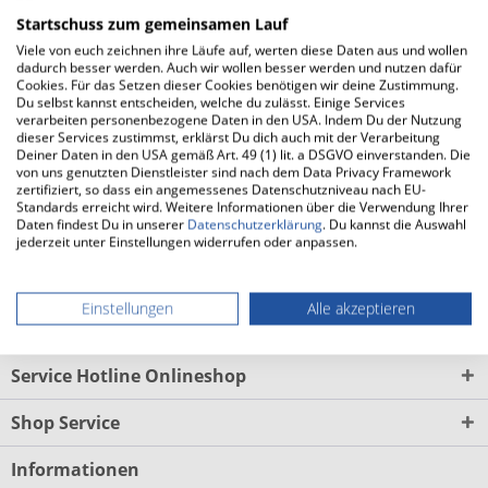
Stabiler Straßen-Daily-Trainer für Überpronierer
Startschuss zum gemeinsamen Lauf
Durchgehende, nitrogen-infused Mizuno Enerzy
Zwischensohle
Viele von euch zeichnen ihre Läufe auf, werten diese Daten aus und wollen
Wave-Platte für gezielte mediale Führung ohne Einengung
dadurch besser werden. Auch wir wollen besser werden und nutzen dafür
Cookies. Für das Setzen dieser Cookies benötigen wir deine Zustimmung.
Hohe Dämpfung für komfortorientiertes Training und lange
Du selbst kannst entscheiden, welche du zulässt. Einige Services
Distanzen
verarbeiten personenbezogene Daten in den USA. Indem Du der Nutzung
10-mm-Sprengung
dieser Services zustimmst, erklärst Du dich auch mit der Verarbeitung
Langlebige X10-Außensohle für viele Kilometer auf Asphalt
Deiner Daten in den USA gemäß Art. 49 (1) lit. a DSGVO einverstanden. Die
...
mehr
von uns genutzten Dienstleister sind nach dem Data Privacy Framework
zertifiziert, so dass ein angemessenes Datenschutzniveau nach EU-
Standards erreicht wird. Weitere Informationen über die Verwendung Ihrer
FAQ
Daten findest Du in unserer
Datenschutzerklärung
. Du kannst die Auswahl
jederzeit unter Einstellungen widerrufen oder anpassen.
FAQs zum MIZUNO Wave Inspire 22 (Herren)
mehr
Einstellungen
Alle akzeptieren
Laufsocken Herren
Service Hotline Onlineshop
Shop Service
Informationen