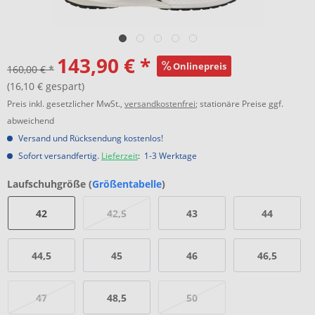
143,90 € *
Onlinepreis
160,00 € *
(16,10 € gespart)
Preis inkl. gesetzlicher MwSt.,
versandkostenfrei
; stationäre Preise ggf.
abweichend
Versand und Rücksendung kostenlos!
Sofort versandfertig.
Lieferzeit
: 1-3 Werktage
Laufschuhgröße (
Größentabelle
)
42
42,5
43
44
44,5
45
46
46,5
47
48,5
50