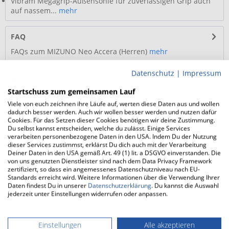
Vibram Megagrip-Außensohle für zuverlässigen Grip auch
auf nassem...
mehr
FAQ
FAQs zum MIZUNO Neo Accera (Herren)
mehr
Datenschutz
|
Impressum
Trail Zubehör
Startschuss zum gemeinsamen Lauf
Viele von euch zeichnen ihre Läufe auf, werten diese Daten aus und wollen
Service Hotline Onlineshop
dadurch besser werden. Auch wir wollen besser werden und nutzen dafür
Cookies. Für das Setzen dieser Cookies benötigen wir deine Zustimmung.
Du selbst kannst entscheiden, welche du zulässt. Einige Services
Shop Service
verarbeiten personenbezogene Daten in den USA. Indem Du der Nutzung
dieser Services zustimmst, erklärst Du dich auch mit der Verarbeitung
Informationen
Deiner Daten in den USA gemäß Art. 49 (1) lit. a DSGVO einverstanden. Die
von uns genutzten Dienstleister sind nach dem Data Privacy Framework
zertifiziert, so dass ein angemessenes Datenschutzniveau nach EU-
Facebook
Standards erreicht wird. Weitere Informationen über die Verwendung Ihrer
Daten findest Du in unserer
Datenschutzerklärung
. Du kannst die Auswahl
Instagram
jederzeit unter Einstellungen widerrufen oder anpassen.
Über uns
Einstellungen
Alle akzeptieren