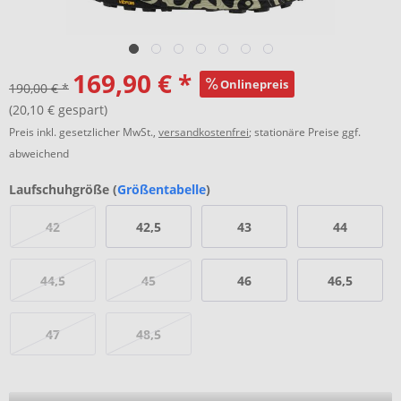
169,90 € *
Onlinepreis
190,00 € *
(20,10 € gespart)
Preis inkl. gesetzlicher MwSt.,
versandkostenfrei
; stationäre Preise ggf.
abweichend
Laufschuhgröße (
Größentabelle
)
42
42,5
43
44
44,5
45
46
46,5
47
48,5