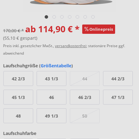
ab 114,90 € *
Onlinepreis
170,00 € *
(55,10 € gespart)
Preis inkl. gesetzlicher MwSt.,
versandkostenfrei
; stationäre Preise ggf.
abweichend
Laufschuhgröße (
Größentabelle
)
42 2/3
43 1/3
44
44 2/3
45 1/3
46
46 2/3
47 1/3
48
49 1/3
50
Laufschuhfarbe