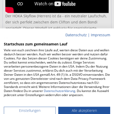
Der HOKA Skyflow (Herren) ist da - ein neutraler Laufschuh,
der sich perfekt zwischen dem Clifton und dem Bondi
ansiedelt. Dieses Modell ist exklusiv für spezialisierte
Fachhändler entwickelt worden. Der HOKA Skyflow bringt
Datenschutz
|
Impressum
dein tägliches Training auf ein neues Level und sorgt für ein
Startschuss zum gemeinsamen Lauf
herausragendes Laufgefühl.
Viele von euch zeichnen ihre Läufe auf, werten diese Daten aus und wollen
dadurch besser werden. Auch wir wollen besser werden und nutzen dafür
Cookies. Für das Setzen dieser Cookies benötigen wir deine Zustimmung.
Was macht den HOKA Skyflow (Herren)
Du selbst kannst entscheiden, welche du zulässt. Einige Services
besonders?
verarbeiten personenbezogene Daten in den USA. Indem Du der Nutzung
dieser Services zustimmst, erklärst Du dich auch mit der Verarbeitung
Deiner Daten in den USA gemäß Art. 49 (1) lit. a DSGVO einverstanden. Die
von uns genutzten Dienstleister sind nach dem Data Privacy Framework
Stack Height und Dämpfung
zertifiziert, so dass ein angemessenes Datenschutzniveau nach EU-
Standards erreicht wird. Weitere Informationen über die Verwendung Ihrer
Der HOKA Skyflow (Herren) ist mit einer beeindruckenden
Daten findest Du in unserer
Datenschutzerklärung
. Du kannst die Auswahl
jederzeit unter Einstellungen widerrufen oder anpassen.
Stack Height ausgestattet,...
mehr
Test
Einstellungen
Alle akzeptieren