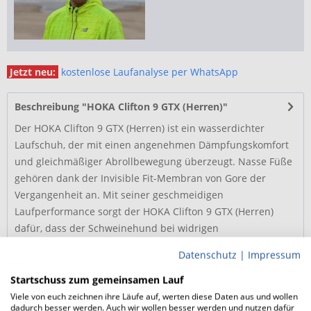
Jetzt neu:
kostenlose Laufanalyse per WhatsApp
Beschreibung "HOKA Clifton 9 GTX (Herren)"
Der HOKA Clifton 9 GTX (Herren) ist ein wasserdichter
Laufschuh, der mit einen angenehmen Dämpfungskomfort
und gleichmäßiger Abrollbewegung überzeugt. Nasse Füße
gehören dank der Invisible Fit-Membran von Gore der
Vergangenheit an. Mit seiner geschmeidigen
Laufperformance sorgt der HOKA Clifton 9 GTX (Herren)
dafür, dass der Schweinehund bei widrigen
Wetterverhältnissen auf der Couch bleibt, während du dein
Datenschutz
|
Impressum
Training durchziehst.
Startschuss zum gemeinsamen Lauf
HOKA Clifton 9 GTX (Herren) mit reaktiver...
Viele von euch zeichnen ihre Läufe auf, werten diese Daten aus und wollen
dadurch besser werden. Auch wir wollen besser werden und nutzen dafür