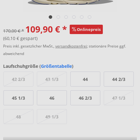
109,90 € *
Onlinepreis
170,00 € *
(60,10 € gespart)
Preis inkl. gesetzlicher MwSt.,
versandkostenfrei
; stationäre Preise ggf.
abweichend
Laufschuhgröße (
Größentabelle
)
42 2/3
43 1/3
44
44 2/3
45 1/3
46
46 2/3
47 1/3
48
49 1/3