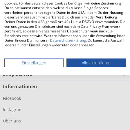
mehr
Cookies. Für das Setzen dieser Cookies benötigen wir deine Zustimmung.
Du selbst kannst entscheiden, welche du zulässt. Einige Services
verarbeiten personenbezogene Daten in den USA. Indem Du der Nutzung
dieser Services zustimmst, erklärst Du dich auch mit der Verarbeitung
FAQ
Deiner Daten in den USA gemäß Art. 49 (1) lit. a DSGVO einverstanden. Die
von uns genutzten Dienstleister sind nach dem Data Privacy Framework
FAQs zum HOKA Clifton 9 GTX (Herren)
mehr
zertifiziert, so dass ein angemessenes Datenschutzniveau nach EU-
Standards erreicht wird. Weitere Informationen über die Verwendung Ihrer
Daten findest Du in unserer
Datenschutzerklärung
. Du kannst die Auswahl
Laufsocken Herren
jederzeit unter Einstellungen widerrufen oder anpassen.
Service Hotline Onlineshop
Einstellungen
Alle akzeptieren
Shop Service
Informationen
Facebook
Instagram
Über uns