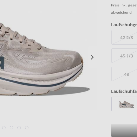
Preis inkl. ges
abweichend
Laufschuhgr
42 2/3
45 1/3
48
Laufschuhfa