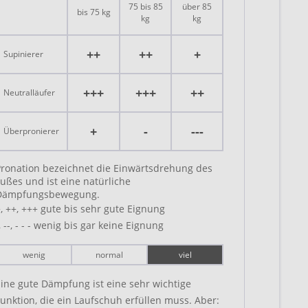
75 bis 85
über 85
bis 75 kg
kg
kg
++
++
+
Supinierer
+++
+++
++
Neutralläufer
+
-
---
Überpronierer
Pronation bezeichnet die Einwärtsdrehung des
ußes und ist eine natürliche
Dämpfungsbewegung.
, ++, +++ gute bis sehr gute Eignung
, --, - - - wenig bis gar keine Eignung
wenig
normal
viel
ine gute Dämpfung ist eine sehr wichtige
unktion, die ein Laufschuh erfüllen muss. Aber: