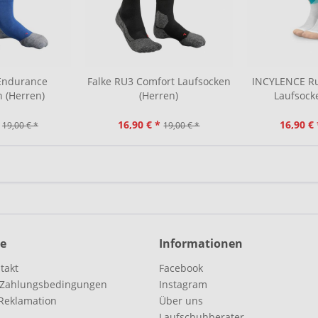
 Endurance
Falke RU3 Comfort Laufsocken
INCYLENCE Ru
 (Herren)
(Herren)
Laufsock
16,90 € *
16,90 € 
19,00 € *
19,00 € *
ce
Informationen
takt
Facebook
 Zahlungsbedingungen
Instagram
Reklamation
Über uns
Laufschuhberater