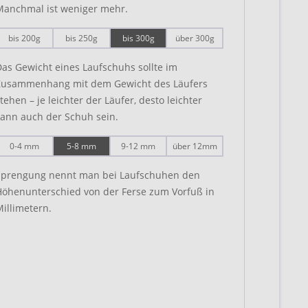
Manchmal ist weniger mehr.
bis 200g
bis 250g
bis 300g
über 300g
as Gewicht eines Laufschuhs sollte im
Zusammenhang mit dem Gewicht des Läufers
tehen – je leichter der Läufer, desto leichter
kann auch der Schuh sein.
0-4 mm
5-8 mm
9-12 mm
über 12mm
Sprengung nennt man bei Laufschuhen den
Höhenunterschied von der Ferse zum Vorfuß in
illimetern.