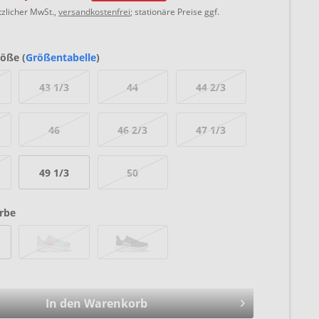
etzlicher MwSt.,
versandkostenfrei
; stationäre Preise ggf.
öße (
Größentabelle
)
43 1/3
44
44 2/3
46
46 2/3
47 1/3
49 1/3
50
rbe
In den Warenkorb