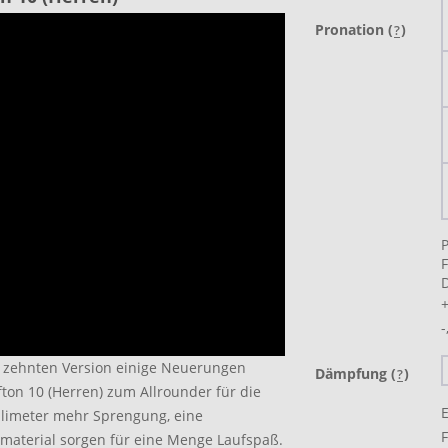
Pronation (
)
?
F
+
-
r zehnten Version einige Neuerungen
Dämpfung (
)
?
on 10 (Herren) zum Allrounder für die
E
illimeter mehr Sprengung, eine
F
aterial sorgen für eine Menge Laufspaß.