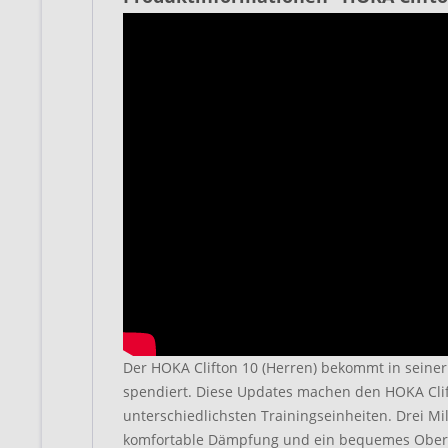
Der HOKA Clifton 10 (Herren) bekommt in seine
spendiert. Diese Updates machen den HOKA Clift
unterschiedlichsten Trainingseinheiten. Drei M
komfortable Dämpfung und ein bequemes Oberm