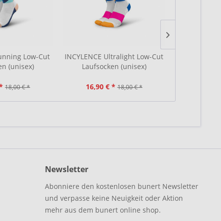
nning Low-Cut
INCYLENCE Ultralight Low-Cut
CEP Core R
en (unisex)
Laufsocken (unisex)
Socks 5.0 Lo
(H
*
16,90 € *
17,90 €
18,00 € *
18,00 € *
Newsletter
Abonniere den kostenlosen bunert Newsletter
und verpasse keine Neuigkeit oder Aktion
mehr aus dem bunert online shop.