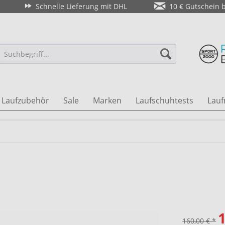
Schnelle Lieferung mit DHL
10 € Gutschein 
Laufzubehör
Sale
Marken
Laufschuhtests
Lauf
1
160,00 € *