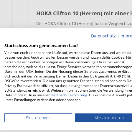
HOKA Clifton 10 (Herren) mit einer
Der HOKA Clifton 10 (Herren) hat im Vergleich 
Sprengung. Dies bedeutet, dass der Höhenunte
Datenschutz
|
Impr
HOKA Clifton 10 (Herren) acht Millimeter beträg
Konstruktion, die beim Clifton 10 in Form des 
Startschuss zum gemeinsamen Lauf
wird die Abrollbewegung im Schuh noch geschme
Viele von euch zeichnen ihre Läufe auf, werten diese Daten aus und wollen d
besser werden. Auch wir wollen besser werden und nutzen dafür Cookies. Für
Foot Frame mit dem Fokus im Rückfußbereich ver
Setzen dieser Cookies benötigen wir deine Zustimmung. Du selbst kannst
solide Grundstabilität, ohne zusätzliche Elemen
entscheiden, welche du zulässt. Einige Services verarbeiten personenbezoge
Daten in den USA. Indem Du der Nutzung dieser Services zustimmst, erklärst
grundlegenden Eigenschaften des Schuhs auch i
dich auch mit der Verarbeitung Deiner Daten in den USA gemäß Art. 49 (1) lit.
DSGVO einverstanden. Die von uns genutzten Dienstleister sind nach dem Da
Privacy Framework zertifiziert, so dass ein angemessenes Datenschutzniveau
Feintuning im Obermaterial des HOK
EU-Standards erreicht wird. Weitere Informationen über die Verwendung Ihre
Daten findest Du in unserer
Datenschutzerklärung
. Du kannst die Auswahl jed
Der Oberschuhaufbau des HOKA Clifton 10 (Her
unter Einstellungen widerrufen oder anpassen.
atmungsaktive Upper sorgt nicht nur für ein gut
bequeme und sichere Passform. Eine überarbeit
Einstellungen
Alle akzeptieren
Halt im Schuh, sondern erleichtert auch das An
jedem Training voll und ganz auf dich konzentr