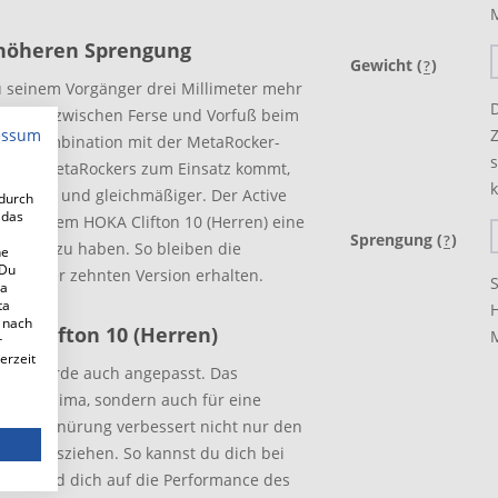
 höheren Sprengung
Gewicht (
)
?
zu seinem Vorgänger drei Millimeter mehr
D
rschied zwischen Ferse und Vorfuß beim
essum
t. In Kombination mit der MetaRocker-
s
Smooth MetaRockers zum Einsatz kommt,
idiger und gleichmäßiger. Der Active
adurch
 das
leiht dem HOKA Clifton 10 (Herren) eine
Sprengung (
)
?
te nötig zu haben. So bleiben die
ne
 Du
n seiner zehnten Version erhalten.
 a
ta
 nach
A Clifton 10 (Herren)
M
r
erzeit
ren) wurde auch angepasst. Das
es Fußklima, sondern auch für eine
ete Schnürung verbessert nicht nur den
- und Ausziehen. So kannst du dich bei
ieren und dich auf die Performance des