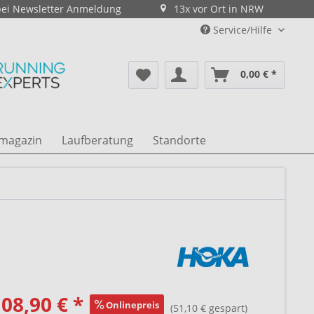
bei Newsletter Anmeldung
13x vor Ort in NRW
Service/Hilfe
0,00 € *
magazin
Laufberatung
Standorte
08,90 € *
Onlinepreis
(51,10 € gespart)