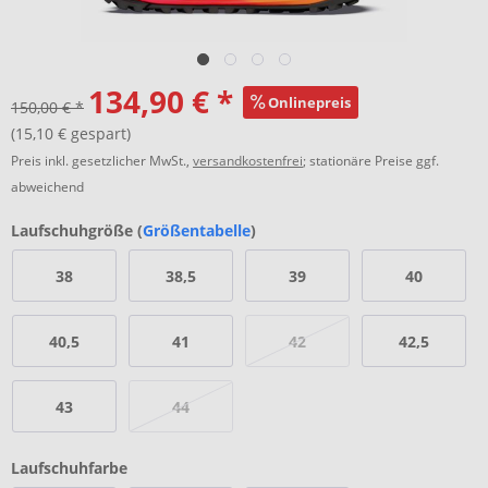
134,90 € *
Onlinepreis
150,00 € *
(15,10 € gespart)
Preis inkl. gesetzlicher MwSt.,
versandkostenfrei
; stationäre Preise ggf.
abweichend
Laufschuhgröße (
Größentabelle
)
38
38,5
39
40
40,5
41
42
42,5
43
44
Laufschuhfarbe