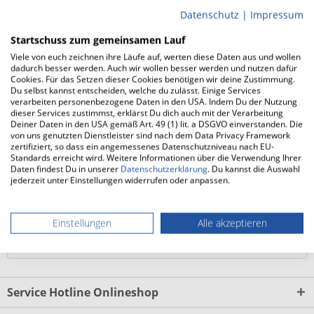
Datenschutz
|
Impressum
Startschuss zum gemeinsamen Lauf
Der ALTRA Lone Peak 9+ (Damen) ist ein beliebter
Viele von euch zeichnen ihre Läufe auf, werten diese Daten aus und wollen
Traillaufschuh, der in seiner aktuellen Version mit einer
dadurch besser werden. Auch wir wollen besser werden und nutzen dafür
Vibram Megagrip-Außensohle überzeugt. So bietet er noch
Cookies. Für das Setzen dieser Cookies benötigen wir deine Zustimmung.
Du selbst kannst entscheiden, welche du zulässt. Einige Services
mehr Grip und noch mehr Traktion, damit du abseits
verarbeiten personenbezogene Daten in den USA. Indem Du der Nutzung
befestigter Wege noch mehr Action erlebst.
dieser Services zustimmst, erklärst Du dich auch mit der Verarbeitung
Deiner Daten in den USA gemäß Art. 49 (1) lit. a DSGVO einverstanden. Die
von uns genutzten Dienstleister sind nach dem Data Privacy Framework
zertifiziert, so dass ein angemessenes Datenschutzniveau nach EU-
Profilierte Außensohle mit legendärem
Standards erreicht wird. Weitere Informationen über die Verwendung Ihrer
Vibram Megagrip
Daten findest Du in unserer
Datenschutzerklärung
. Du kannst die Auswahl
jederzeit unter Einstellungen widerrufen oder anpassen.
Um jedes Abenteuer im Gelände zu meistern kommt der
ALTRA Lone Peak 9+ (Damen) mit einer Vibram Megagrip-
Einstellungen
Alle akzeptieren
Außensohle daher. So konnte die Traktion verbessert
werden und...
mehr
Service Hotline Onlineshop