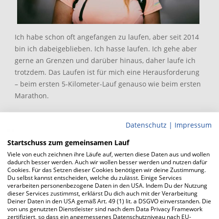
Ich habe schon oft angefangen zu laufen, aber seit 2014
bin ich dabeigeblieben. Ich hasse laufen. Ich gehe aber
gerne an Grenzen und darüber hinaus, daher laufe ich
trotzdem. Das Laufen ist für mich eine Herausforderung
– beim ersten 5-Kilometer-Lauf genauso wie beim ersten
Marathon.
So testen wir bei bunert.de!
Datenschutz
|
Impressum
Startschuss zum gemeinsamen Lauf
Viele von euch zeichnen ihre Läufe auf, werten diese Daten aus und wollen
dadurch besser werden. Auch wir wollen besser werden und nutzen dafür
Cookies. Für das Setzen dieser Cookies benötigen wir deine Zustimmung.
Du selbst kannst entscheiden, welche du zulässt. Einige Services
verarbeiten personenbezogene Daten in den USA. Indem Du der Nutzung
dieser Services zustimmst, erklärst Du dich auch mit der Verarbeitung
Deiner Daten in den USA gemäß Art. 49 (1) lit. a DSGVO einverstanden. Die
Test: BROOKS Glycerin 23 und Glycerin GTS 23
von uns genutzten Dienstleister sind nach dem Data Privacy Framework
zertifiziert, so dass ein angemessenes Datenschutzniveau nach EU-