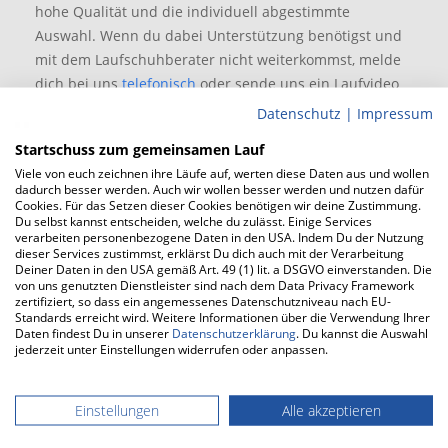
hohe Qualität und die individuell abgestimmte
Auswahl. Wenn du dabei Unterstützung benötigst und
mit dem Laufschuhberater nicht weiterkommst, melde
dich bei uns
telefonisch
oder sende uns ein Laufvideo
per
WhatsApp
– wir helfen dir gerne weiter!
Datenschutz
|
Impressum
Startschuss zum gemeinsamen Lauf
Viele von euch zeichnen ihre Läufe auf, werten diese Daten aus und wollen
dadurch besser werden. Auch wir wollen besser werden und nutzen dafür
Cookies. Für das Setzen dieser Cookies benötigen wir deine Zustimmung.
Du selbst kannst entscheiden, welche du zulässt. Einige Services
verarbeiten personenbezogene Daten in den USA. Indem Du der Nutzung
dieser Services zustimmst, erklärst Du dich auch mit der Verarbeitung
Deiner Daten in den USA gemäß Art. 49 (1) lit. a DSGVO einverstanden. Die
von uns genutzten Dienstleister sind nach dem Data Privacy Framework
zertifiziert, so dass ein angemessenes Datenschutzniveau nach EU-
Standards erreicht wird. Weitere Informationen über die Verwendung Ihrer
Daten findest Du in unserer
Datenschutzerklärung
. Du kannst die Auswahl
jederzeit unter Einstellungen widerrufen oder anpassen.
SAUCONY Omni 22
(Damen)
Einstellungen
Alle akzeptieren
98,90 € *
160,00 € *