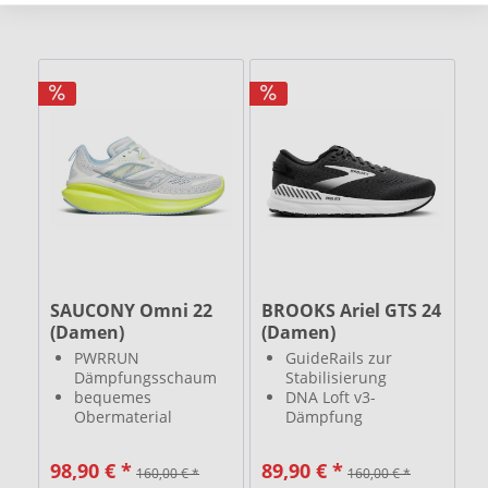
SAUCONY Omni 22
BROOKS Ariel GTS 24
(Damen)
(Damen)
PWRRUN
GuideRails zur
Dämpfungsschaum
Stabilisierung
bequemes
DNA Loft v3-
Obermaterial
Dämpfung
stabiler
stabil und
Trainingsschuh
komfortabel
98,90 € *
89,90 € *
160,00 € *
160,00 € *