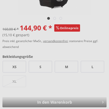
144,90 € *
Onlinepreis
160,00 € *
(15,10 € gespart)
Preis inkl. gesetzlicher MwSt.,
versandkostenfrei
; stationäre Preise ggf.
abweichend
Bekleidungsgröße
XS
S
M
L
XL
In den Warenkorb