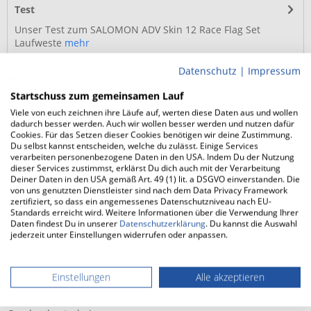
Test
Unser Test zum SALOMON ADV Skin 12 Race Flag Set
Laufweste
mehr
Datenschutz
|
Impressum
Service Hotline Onlineshop
Startschuss zum gemeinsamen Lauf
Viele von euch zeichnen ihre Läufe auf, werten diese Daten aus und wollen
Shop Service
dadurch besser werden. Auch wir wollen besser werden und nutzen dafür
Cookies. Für das Setzen dieser Cookies benötigen wir deine Zustimmung.
Du selbst kannst entscheiden, welche du zulässt. Einige Services
Informationen
verarbeiten personenbezogene Daten in den USA. Indem Du der Nutzung
dieser Services zustimmst, erklärst Du dich auch mit der Verarbeitung
Facebook
Deiner Daten in den USA gemäß Art. 49 (1) lit. a DSGVO einverstanden. Die
von uns genutzten Dienstleister sind nach dem Data Privacy Framework
zertifiziert, so dass ein angemessenes Datenschutzniveau nach EU-
Instagram
Standards erreicht wird. Weitere Informationen über die Verwendung Ihrer
Daten findest Du in unserer
Datenschutzerklärung
. Du kannst die Auswahl
Über uns
jederzeit unter Einstellungen widerrufen oder anpassen.
Laufschuhberater
Einstellungen
Alle akzeptieren
Themenwelten & Events