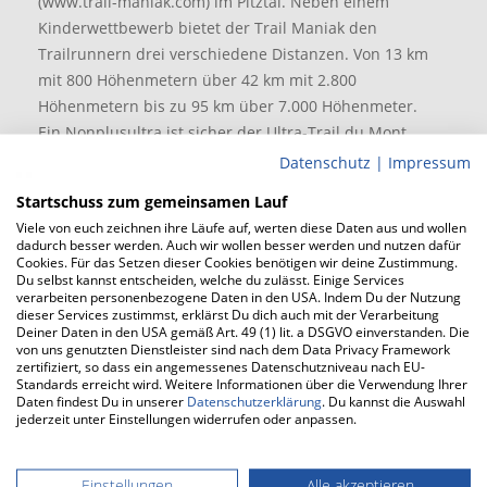
(www.trail-maniak.com) im Pitztal. Neben einem
Kinderwettbewerb bietet der Trail Maniak den
Trailrunnern drei verschiedene Distanzen. Von 13 km
mit 800 Höhenmetern über 42 km mit 2.800
Höhenmetern bis zu 95 km über 7.000 Höhenmeter.
Ein Nonplusultra ist sicher der Ultra-Trail du Mont
Blanc (UTMB, www.ultratrailmb.com) der seit 2003 im
Datenschutz
|
Impressum
französischen Chamonix stattfindet. Hier müssen 168
Startschuss zum gemeinsamen Lauf
Kilometer über 9.000 Höhenmeter in einem Zeitlimit
Viele von euch zeichnen ihre Läufe auf, werten diese Daten aus und wollen
von 46 Stunden rund um den Mont Blanc bewältigt
dadurch besser werden. Auch wir wollen besser werden und nutzen dafür
Cookies. Für das Setzen dieser Cookies benötigen wir deine Zustimmung.
werden.
Du selbst kannst entscheiden, welche du zulässt. Einige Services
verarbeiten personenbezogene Daten in den USA. Indem Du der Nutzung
dieser Services zustimmst, erklärst Du dich auch mit der Verarbeitung
Was ist eigentlich mit Hindernisläufen wie dem Mud
Deiner Daten in den USA gemäß Art. 49 (1) lit. a DSGVO einverstanden. Die
Masters Obstacle Run oder dem StrongmanRun, die
von uns genutzten Dienstleister sind nach dem Data Privacy Framework
zertifiziert, so dass ein angemessenes Datenschutzniveau nach EU-
immer größeren Zuspruch erhalten? Trail oder kein
Standards erreicht wird. Weitere Informationen über die Verwendung Ihrer
Trail? In enger Definition sicher nicht und doch tendiere
Daten findest Du in unserer
Datenschutzerklärung
. Du kannst die Auswahl
jederzeit unter Einstellungen widerrufen oder anpassen.
ich dazu, diese auch dem erweiterten Segment
Trailrunning zuzuordnen.
Einstellungen
Alle akzeptieren