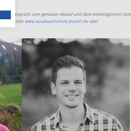
mationsgespräch zum genauen Ablauf und dem bestmöglichen Zei
bei uns unter
www.ausdauerschule.bunert.de
oder