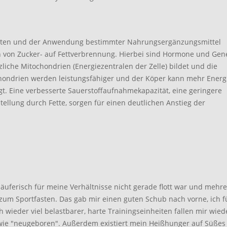
Fasten und der Anwendung bestimmter Nahrungsergänzungsmittel
 von Zucker- auf Fettverbrennung. Hierbei sind Hormone und Gen
tzliche Mitochondrien (Energiezentralen der Zelle) bildet und die
ochondrien werden leistungsfähiger und der Köper kann mehr Energ
gt. Eine verbesserte Sauerstoffaufnahmekapazität, eine geringere
ellung durch Fette, sorgen für einen deutlichen Anstieg der
läuferisch für meine Verhältnisse nicht gerade flott war und mehr
zum Sportfasten. Das gab mir einen guten Schub nach vorne, ich f
ch wieder viel belastbarer, harte Trainingseinheiten fallen mir wied
ig wie "neugeboren". Außerdem existiert mein Heißhunger auf Süßes