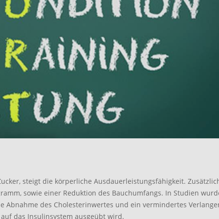
cker, steigt die körperliche Ausdauerleistungsfähigkeit. Zusätzlic
ogramm, sowie einer Reduktion des Bauchumfangs. In Studien wur
ne Abnahme des Cholesterinwertes und ein vermindertes Verlange
 auf das Insulinsystem ausgeübt wird.