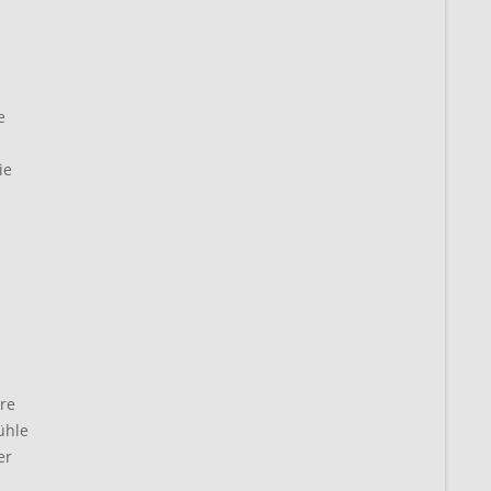
e
ie
ere
ühle
er