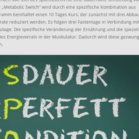
r „Metabolic Switch“ wird durch eine spezifische Kombination aus
gramm beinhaltet einen 10 Tages Kurs, der zunächst mit drei Abba
te reduziert werden. Es folgen drei Fastentage in Verbindung mi
autage. Die spezifische Veränderung der Ernährung und die speziel
des Energievorrats in der Muskulatur. Dadurch wird diese gezwung
n.