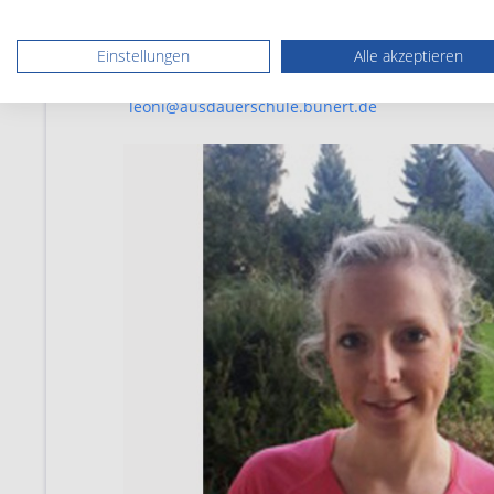
Gewichtsabnahme!“
Weitere Informationen zu dem Thema, ein Infor
Einstellungen
Alle akzeptieren
erfahrt ihr auf unsere Homepage oder per Mail 
leoni@ausdauerschule.bunert.de