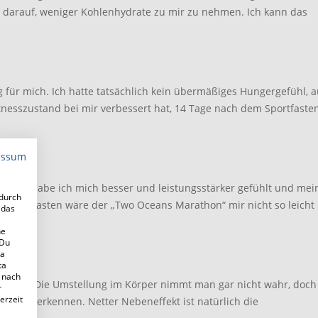
m darauf, weniger Kohlenhydrate zu mir zu nehmen. Ich kann das
g für mich. Ich hatte tatsächlich kein übermäßiges Hungergefühl, 
itnesszustand bei mir verbessert hat, 14 Tage nach dem Sportfasten
essum
 Danach habe ich mich besser und leistungsstärker gefühlt und mei
adurch
 Sportfasten wäre der „Two Oceans Marathon“ mir nicht so leicht
 das
ne
 Du
 a
ta
 nach
d vitaler! Die Umstellung im Körper nimmt man gar nicht wahr, doc
r
erzeit
serung erkennen. Netter Nebeneffekt ist natürlich die