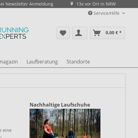
bei Newsletter Anmeldung
13x vor Ort in NRW
Service/Hilfe
0,00 € *
magazin
Laufberatung
Standorte
Nachhaltige Laufschuhe
e eine
n