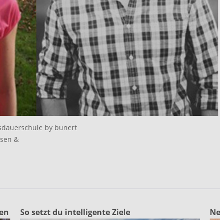
usdauerschule by bunert
usen &
ten
So setzt du intelligente Ziele
Ne