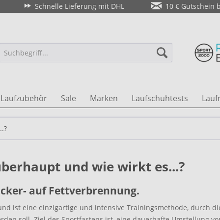
Schnelle Lieferung mit DHL
10 € Gutschein 
Laufzubehör
Sale
Marken
Laufschuhtests
Lauf
..?
überhaupt und wie wirkt es...?
ucker- auf Fettverbrennung.
d ist eine einzigartige und intensive Trainingsmethode, durch di
en soll. Ziel des Sportfastens ist, eine dauerhafte Umstellung vo