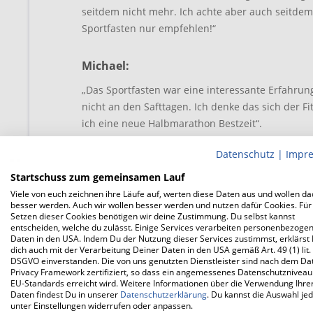
seitdem nicht mehr. Ich achte aber auch seitde
Sportfasten nur empfehlen!“
Michael:
„Das Sportfasten war eine interessante Erfahrun
nicht an den Safttagen. Ich denke das sich der F
ich eine neue Halbmarathon Bestzeit“.
Datenschutz
|
Impr
Andreas:
Startschuss zum gemeinsamen Lauf
„Sportfasten war für ich eine neue Erfahrung...
Viele von euch zeichnen ihre Läufe auf, werten diese Daten aus und wollen d
Ausdauervermögen hat sich verbessert. Ohne das
besser werden. Auch wir wollen besser werden und nutzen dafür Cookies. Für
Setzen dieser Cookies benötigen wir deine Zustimmung. Du selbst kannst
gefallen... Es hat einen Turbo in mir ausgelöst.“
entscheiden, welche du zulässt. Einige Services verarbeiten personenbezoge
Daten in den USA. Indem Du der Nutzung dieser Services zustimmst, erklärst
dich auch mit der Verarbeitung Deiner Daten in den USA gemäß Art. 49 (1) lit.
Rainer:
DSGVO einverstanden. Die von uns genutzten Dienstleister sind nach dem Da
Privacy Framework zertifiziert, so dass ein angemessenes Datenschutzniveau
„Durch das Sportfasten fühlt man sich fitter un
EU-Standards erreicht wird. Weitere Informationen über die Verwendung Ihre
Daten findest Du in unserer
Datenschutzerklärung
. Du kannst die Auswahl jed
Blick auf die Uhr kann man eine deutliche Verbes
unter Einstellungen widerrufen oder anpassen.