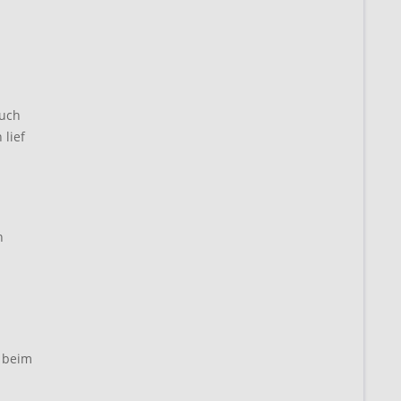
auch
 lief
n
h beim