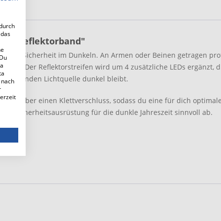
adurch
 das
LED-Reflektorband"
ne
 Plus an Sicherheit im Dunkeln. An Armen oder Beinen getragen pr
 Du
 a
barkeit. Der Reflektorstreifen wird um 4 zusätzliche LEDs ergänzt
ta
er fehlenden Lichtquelle dunkel bleibt.
 nach
r
erzeit
orband über einen Klettverschluss, sodass du eine für dich optimale
ine Sicherheitsausrüstung für die dunkle Jahreszeit sinnvoll ab.