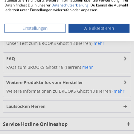
Standards erreicht wird. Weitere Informationen über die Verwendung Ihrer
Abrollverhalten
Daten findest Du in unserer
Datenschutzerklärung
. Du kannst die Auswahl
Überarbeitetes Mesh-Upper mit verbesserter
jederzeit unter Einstellungen widerrufen oder anpassen.
Atmungsaktivität und Komfort
...
mehr
Einstellungen
Alle akzeptieren
Test
Unser Test zum BROOKS Ghost 18 (Herren)
mehr
FAQ
FAQs zum BROOKS Ghost 18 (Herren)
mehr
Weitere Produktinfos vom Hersteller
Weitere Informationen zu BROOKS Ghost 18 (Herren)
mehr
Laufsocken Herren
Service Hotline Onlineshop