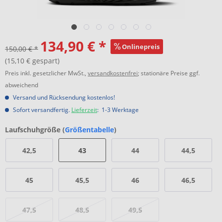
134,90 € *
Onlinepreis
150,00 € *
(15,10 € gespart)
Preis inkl. gesetzlicher MwSt.,
versandkostenfrei
; stationäre Preise ggf.
abweichend
Versand und Rücksendung kostenlos!
Sofort versandfertig.
Lieferzeit
: 1-3 Werktage
Laufschuhgröße (
Größentabelle
)
42,5
43
44
44,5
45
45,5
46
46,5
47,5
48,5
49,5