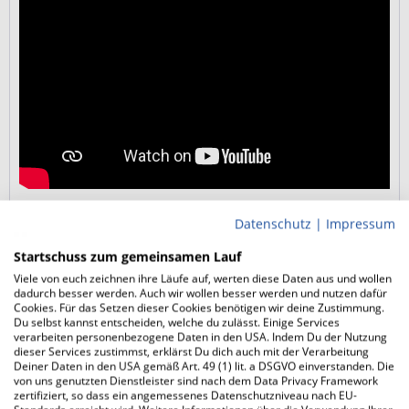
BROOKS Ghost 18 (Herren) - Zurecht
Datenschutz
|
Impressum
der beliebteste Brooks Laufschuh
Startschuss zum gemeinsamen Lauf
Viele von euch zeichnen ihre Läufe auf, werten diese Daten aus und wollen
dadurch besser werden. Auch wir wollen besser werden und nutzen dafür
Das Wichtigste im 100 m Sprint
Cookies. Für das Setzen dieser Cookies benötigen wir deine Zustimmung.
Du selbst kannst entscheiden, welche du zulässt. Einige Services
DNA LOFT v3-Dämpfung für ein weich gedämpftes,
verarbeiten personenbezogene Daten in den USA. Indem Du der Nutzung
dennoch kontrolliertes Laufgefühl
dieser Services zustimmst, erklärst Du dich auch mit der Verarbeitung
Klassischer Daily Trainer für Roadrunning, lange Einheiten
Deiner Daten in den USA gemäß Art. 49 (1) lit. a DSGVO einverstanden. Die
von uns genutzten Dienstleister sind nach dem Data Privacy Framework
und Alltagseinsätze
zertifiziert, so dass ein angemessenes Datenschutzniveau nach EU-
10 mm Sprengung für ein vertrautes, entlastendes